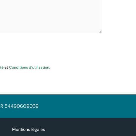
ité
et
Conditions d’utilisation
.
: FR 54490609039
Mentions légales