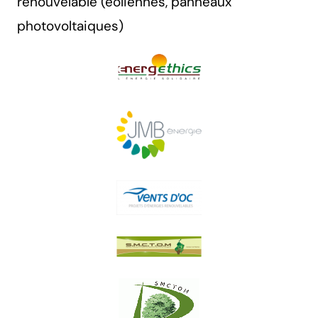
renouvelable (éoliennes, panneaux
photovoltaiques)