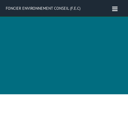
Aller
Mai
FONCIER ENVIRONNEMENT CONSEIL (F.E.C)
au
Men
contenu